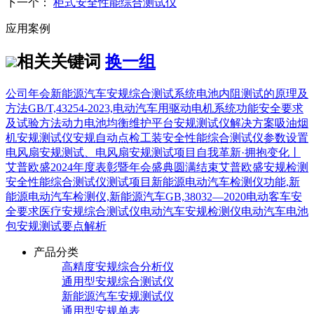
下一个：
柜式安全性能综合测试仪
应用案例
相关关键词
换一组
公司年会
新能源汽车安规综合测试系统
电池内阻测试的原理及
方法
GB/T,43254-2023,电动汽车用驱动电机系统功能安全要求
及试验方法
动力电池均衡维护平台
安规测试仪解决方案
吸油烟
机安规测试仪
安规自动点检工装
安全性能综合测试仪参数设置
电风扇安规测试、电风扇安规测试项目
自我革新·拥抱变化丨
艾普欧盛2024年度表彰暨年会盛典圆满结束
艾普欧盛
安规检测
安全性能综合测试仪测试项目
新能源电动汽车检测仪功能,新
能源电动汽车检测仪,
新能源汽车
GB,38032—2020电动客车安
全要求
医疗安规综合测试仪
电动汽车安规检测仪
电动汽车电池
包安规测试要点解析
产品分类
高精度安规综合分析仪
通用型安规综合测试仪
新能源汽车安规测试仪
通用型安规单表