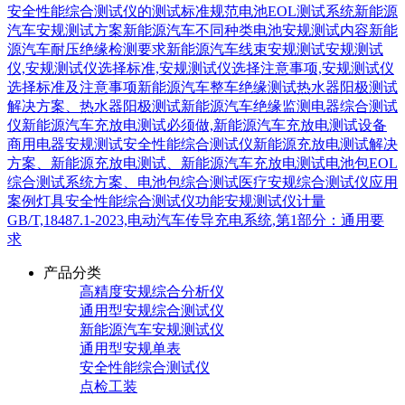
安全性能综合测试仪的测试标准规范
电池EOL测试系统
新能源
汽车安规测试方案
新能源汽车不同种类电池安规测试内容
新能
源汽车耐压绝缘检测要求
新能源汽车线束安规测试
安规测试
仪,安规测试仪选择标准,安规测试仪选择注意事项,安规测试仪
选择标准及注意事项
新能源汽车整车绝缘测试
热水器阳极测试
解决方案、热水器阳极测试
新能源汽车绝缘监测
电器综合测试
仪
新能源汽车充放电测试必须做,新能源汽车充放电测试设备
商用电器安规测试
安全性能综合测试仪
新能源充放电测试解决
方案、新能源充放电测试、新能源汽车充放电测试
电池包EOL
综合测试系统方案、电池包综合测试
医疗安规综合测试仪应用
案例
灯具安全性能综合测试仪功能
安规测试仪计量
GB/T,18487.1-2023,电动汽车传导充电系统,第1部分：通用要
求
产品分类
高精度安规综合分析仪
通用型安规综合测试仪
新能源汽车安规测试仪
通用型安规单表
安全性能综合测试仪
点检工装