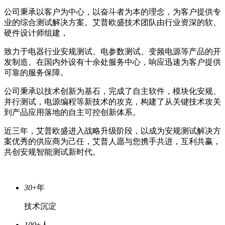
公司秉承以客户为中心，以奋斗者为本的理念，为客户提供专
业的综合测试解决方案。艾普欧盛技术团队由行业资深的软、
硬件设计师组建，
致力于电器行业安规测试、电参数测试、变频电源等产品的开
发制造。在国内外设有十余处服务中心，响应迅速为客户提供
可靠的服务保障。
公司秉承以技术创新为基石，完成了自主软件，模块化安规、
并行测试，电源编程等新技术的攻克，构建了从关键技术攻关
到产品应用落地的自主可控创新体系。
近三年，艾普欧盛进入战略升级阶段，以成为安规测试解决方
案优秀的供应商为己任，艾普人愿与您携手共进，互利共赢，
共创安规智能测试新时代。
30
+年
技术沉淀
100
+人