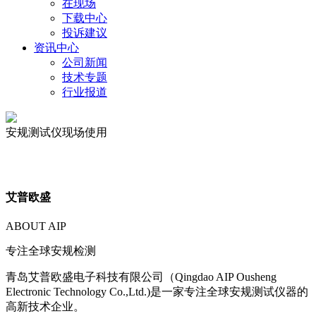
在现场
下载中心
投诉建议
资讯中心
公司新闻
技术专题
行业报道
安规测试仪现场使用
艾普欧盛
ABOUT AIP
专注全球安规检测
青岛艾普欧盛电子科技有限公司（Qingdao AIP Ousheng
Electronic Technology Co.,Ltd.)是一家专注全球安规测试仪器的
高新技术企业。