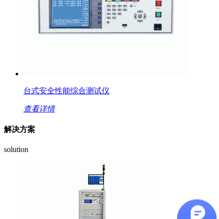
台式安全性能综合测试仪
查看详情
解决方案
solution