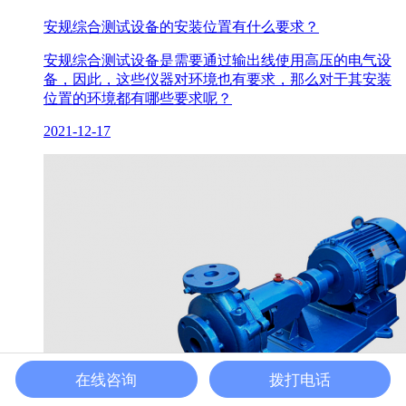
安规综合测试设备的安装位置有什么要求？
安规综合测试设备是需要通过输出线使用高压的电气设
备，因此，这些仪器对环境也有要求，那么对于其安装
位置的环境都有哪些要求呢？
2021-12-17
在线咨询
拨打电话